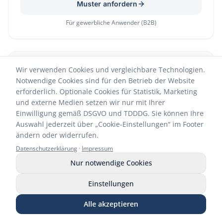
Muster anfordern
Für gewerbliche Anwender (B2B)
NEU
Wir verwenden Cookies und vergleichbare Technologien.
Notwendige Cookies sind für den Betrieb der Website
erforderlich. Optionale Cookies für Statistik, Marketing
und externe Medien setzen wir nur mit Ihrer
Einwilligung gemäß DSGVO und TDDDG. Sie können Ihre
Auswahl jederzeit über „Cookie-Einstellungen“ im Footer
ändern oder widerrufen.
Datenschutzerklärung
·
Impressum
Nur notwendige Cookies
Flächendesinfektion – Einfach & sicher
Einstellungen
Muster C-STOP WIPES
Alle akzeptieren
Muster CARBOFLOOR Flächenkonzentrat
Anrufen
WhatsApp
E-Mail
Muster anfordern
Shop