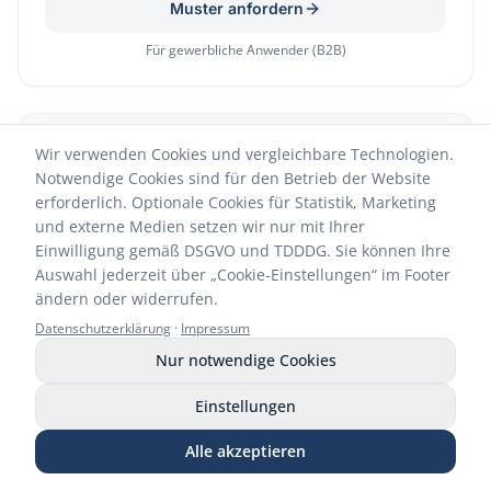
Muster anfordern
Für gewerbliche Anwender (B2B)
NEU
Wir verwenden Cookies und vergleichbare Technologien.
Notwendige Cookies sind für den Betrieb der Website
erforderlich. Optionale Cookies für Statistik, Marketing
und externe Medien setzen wir nur mit Ihrer
Einwilligung gemäß DSGVO und TDDDG. Sie können Ihre
Auswahl jederzeit über „Cookie-Einstellungen“ im Footer
ändern oder widerrufen.
Datenschutzerklärung
·
Impressum
Nur notwendige Cookies
Flächendesinfektion – Einfach & sicher
Einstellungen
Muster C-STOP WIPES
Alle akzeptieren
Muster CARBOFLOOR Flächenkonzentrat
Anrufen
WhatsApp
E-Mail
Muster anfordern
Shop