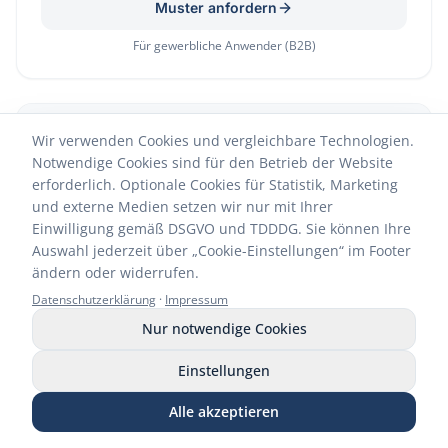
Muster anfordern
Für gewerbliche Anwender (B2B)
NEU
Wir verwenden Cookies und vergleichbare Technologien.
Notwendige Cookies sind für den Betrieb der Website
erforderlich. Optionale Cookies für Statistik, Marketing
und externe Medien setzen wir nur mit Ihrer
Einwilligung gemäß DSGVO und TDDDG. Sie können Ihre
Auswahl jederzeit über „Cookie-Einstellungen“ im Footer
ändern oder widerrufen.
Datenschutzerklärung
·
Impressum
Nur notwendige Cookies
Flächendesinfektion – Einfach & sicher
Einstellungen
Muster C-STOP WIPES
Alle akzeptieren
Muster CARBOFLOOR Flächenkonzentrat
Anrufen
WhatsApp
E-Mail
Muster anfordern
Shop