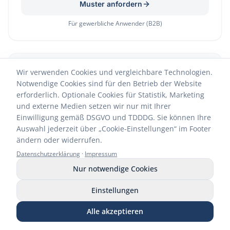
Muster anfordern
Für gewerbliche Anwender (B2B)
NEU
Wir verwenden Cookies und vergleichbare Technologien.
Notwendige Cookies sind für den Betrieb der Website
erforderlich. Optionale Cookies für Statistik, Marketing
und externe Medien setzen wir nur mit Ihrer
Einwilligung gemäß DSGVO und TDDDG. Sie können Ihre
Auswahl jederzeit über „Cookie-Einstellungen“ im Footer
ändern oder widerrufen.
Datenschutzerklärung
·
Impressum
Nur notwendige Cookies
Flächendesinfektion – Einfach & sicher
Einstellungen
Muster C-STOP WIPES
Alle akzeptieren
Muster CARBOFLOOR Flächenkonzentrat
Anrufen
WhatsApp
E-Mail
Muster anfordern
Shop