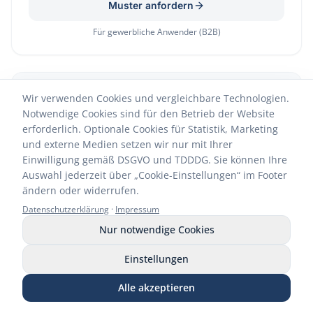
Muster anfordern
Für gewerbliche Anwender (B2B)
NEU
Wir verwenden Cookies und vergleichbare Technologien.
Notwendige Cookies sind für den Betrieb der Website
erforderlich. Optionale Cookies für Statistik, Marketing
und externe Medien setzen wir nur mit Ihrer
Einwilligung gemäß DSGVO und TDDDG. Sie können Ihre
Auswahl jederzeit über „Cookie-Einstellungen“ im Footer
ändern oder widerrufen.
Datenschutzerklärung
·
Impressum
Nur notwendige Cookies
Flächendesinfektion – Einfach & sicher
Einstellungen
Muster C-STOP WIPES
Alle akzeptieren
Muster CARBOFLOOR Flächenkonzentrat
Anrufen
WhatsApp
E-Mail
Muster anfordern
Shop