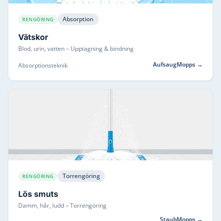
Absorption
RENGÖRING
Vätskor
Blod, urin, vatten
–
Upptagning & bindning
AufsaugMopps
→
Absorptionsteknik
Torrengöring
RENGÖRING
Lös smuts
Damm, hår, ludd
–
Torrengöring
StaubMopps
→