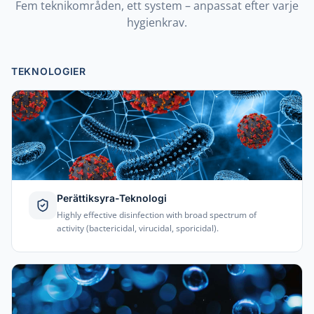
Fem teknikområden, ett system – anpassat efter varje
hygienkrav.
TEKNOLOGIER
Perättiksyra-Teknologi
Highly effective disinfection with broad spectrum of
activity (bactericidal, virucidal, sporicidal).