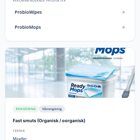
REKOMMENDERADE PRODUKTER
ProbioWipes
ProbioMops
RENGÖRING
Våtrengöring
Fast smuts
(
Organisk / oorganisk
)
TEKNIK
Miceller