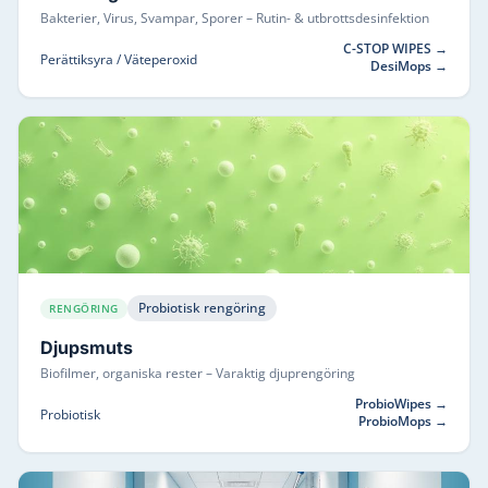
Bakterier, Virus, Svampar, Sporer
–
Rutin- & utbrottsdesinfektion
C-STOP WIPES
→
Perättiksyra / Väteperoxid
DesiMops
→
Probiotisk rengöring
RENGÖRING
Djupsmuts
Biofilmer, organiska rester
–
Varaktig djuprengöring
ProbioWipes
→
Probiotisk
ProbioMops
→