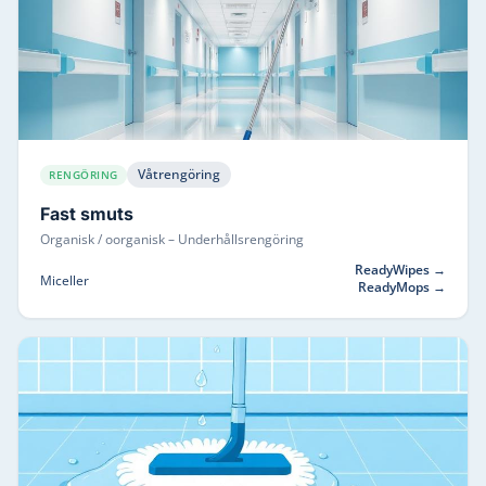
Våtrengöring
RENGÖRING
Fast smuts
Organisk / oorganisk
–
Underhållsrengöring
ReadyWipes
→
Miceller
ReadyMops
→