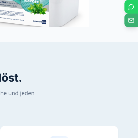
W
i
öst.
che und jeden