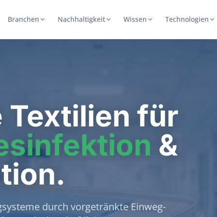
Branchen
Nachhaltigkeit
Wissen
Technologien
e
Textilien für
esinfektion
&
tion.
systeme durch vorgetränkte Einweg-