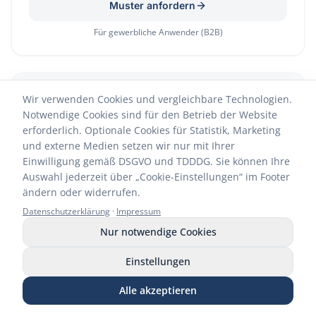
Muster anfordern
Für gewerbliche Anwender (B2B)
NEU
Wir verwenden Cookies und vergleichbare Technologien.
Notwendige Cookies sind für den Betrieb der Website
erforderlich. Optionale Cookies für Statistik, Marketing
und externe Medien setzen wir nur mit Ihrer
Einwilligung gemäß DSGVO und TDDDG. Sie können Ihre
Auswahl jederzeit über „Cookie-Einstellungen“ im Footer
ändern oder widerrufen.
Datenschutzerklärung
·
Impressum
Nur notwendige Cookies
Flächendesinfektion – Einfach & sicher
Einstellungen
Muster C-STOP WIPES
Alle akzeptieren
Muster CARBOFLOOR Flächenkonzentrat
Anrufen
WhatsApp
E-Mail
Muster anfordern
Shop